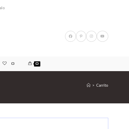
alo
0
0
>
Carrito