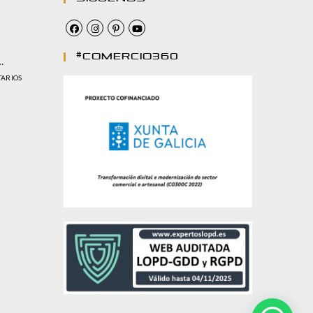
#comercio360
…
TARIOS