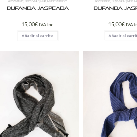
Accesorios
,
Bufanda / fular
,
Moda hombre
Accesorios
,
Bufanda / fular
,
M
Bufanda jaspeada
Bufanda jas
15,00
€
15,00
€
IVA Inc.
IVA I
Añadir al carrito
Añadir al carri