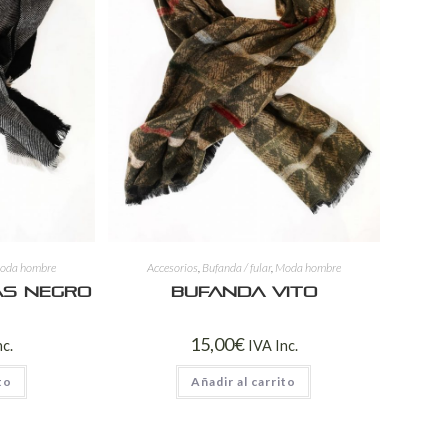
oda hombre
Accesorios
,
Bufanda / fular
,
Moda hombre
as negro
Bufanda Vito
15,00
€
nc.
IVA Inc.
to
Añadir al carrito