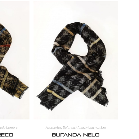
oda hombre
Accesorios
,
Bufanda / fular
,
Moda hombre
reco
Bufanda Nelo