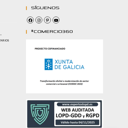
Síguenos
#comercio360
…
TARIOS