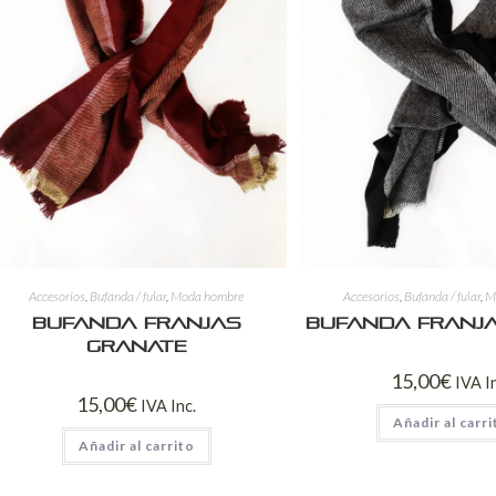
Accesorios
,
Bufanda / fular
,
Moda hombre
Accesorios
,
Bufanda / fular
,
M
Bufanda franjas
Bufanda franj
granate
15,00
€
IVA I
15,00
€
IVA Inc.
Añadir al carri
Añadir al carrito