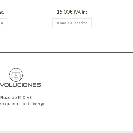
15,00
€
nc.
IVA Inc.
to
Añadir al carrito
voluciones
Plazo de 15 DÍAS
 no quedas satisfech@.