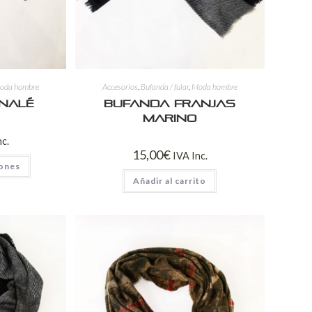
oda hombre
Accesorios
,
Bufanda / fular
,
Moda hombre
nalé
Bufanda franjas
marino
nc.
15,00
€
IVA Inc.
iones
Añadir al carrito