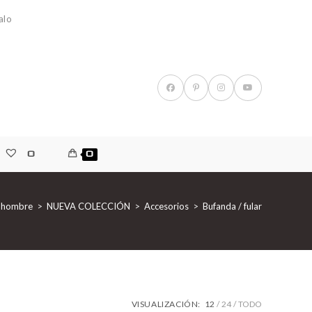
alo
0
0
 hombre
>
NUEVA COLECCIÓN
>
Accesorios
>
Bufanda / fular
VISUALIZACIÓN:
12
24
TODO