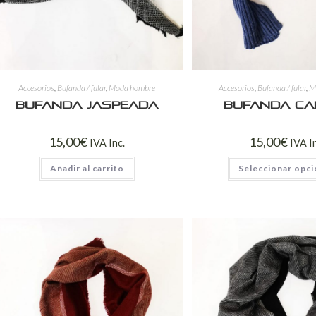
Accesorios
,
Bufanda / fular
,
Moda hombre
Accesorios
,
Bufanda / fular
,
M
Bufanda jaspeada
Bufanda ca
15,00
€
15,00
€
IVA Inc.
IVA I
Añadir al carrito
Seleccionar opc