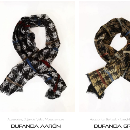
Accesorios
,
Bufanda / fular
,
Moda hombre
Accesorios
,
Bufanda / fular
,
M
Bufanda Aarón
Bufanda G