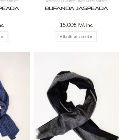
oda hombre
Accesorios
,
Bufanda / fular
,
Moda hombre
peada
Bufanda jaspeada
15,00
€
nc.
IVA Inc.
to
Añadir al carrito