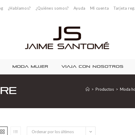
og
¿Hablamos?
¿Quiénes somos?
Ayuda
Mi cuenta
Tarjeta reg
MODA MUJER
VIAJA CON NOSOTROS
re
>
Productos
>
Moda h
Ordenar por los últimos