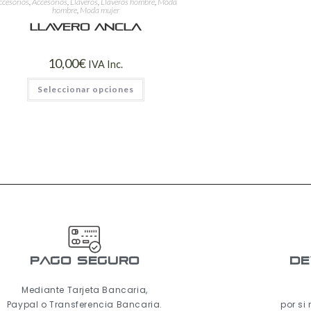
ccesorios
,
Accesorios
,
Llaveros
,
Llaveros hombre
,
Moda
hombre
,
Moda mujer
Llavero ancla
10,00
€
IVA Inc.
Seleccionar opciones
pago seguro
De
Mediante Tarjeta Bancaria,
Paypal o Transferencia Bancaria.
por si