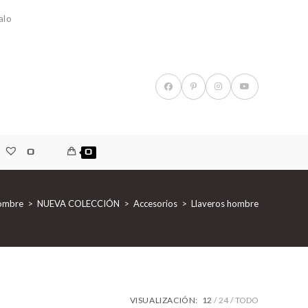
alo
0
0
ombre
>
NUEVA COLECCIÓN
>
Accesorios
>
Llaveros hombre
VISUALIZACIÓN:
12
24
TODO