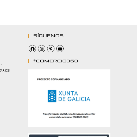
Síguenos
#comercio360
…
TARIOS