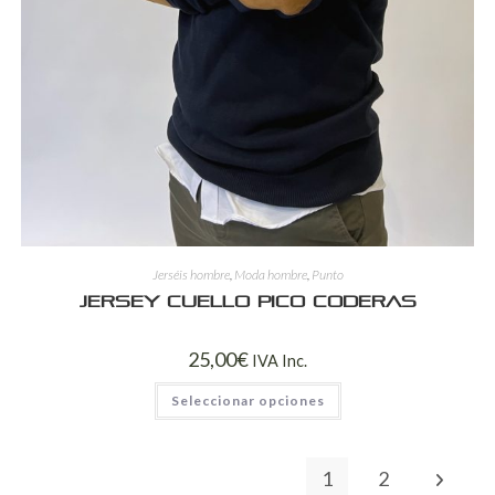
Jerséis hombre
,
Moda hombre
,
Punto
Jersey Cuello Pico Coderas
25,00
€
IVA Inc.
Seleccionar opciones
1
2