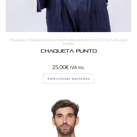
Chaquetas
,
Chaquetas hombre
,
Moda hombre
,
NUEVA COLECCIÓN
,
Punto
,
Sport
hombre
Chaqueta punto
25,00
€
IVA Inc.
Seleccionar opciones