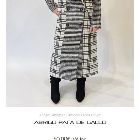
Abrigos
,
Abrigos / Cazadoras
,
Moda mujer
Abrigo pata de gallo
50,00
€
IVA Inc.