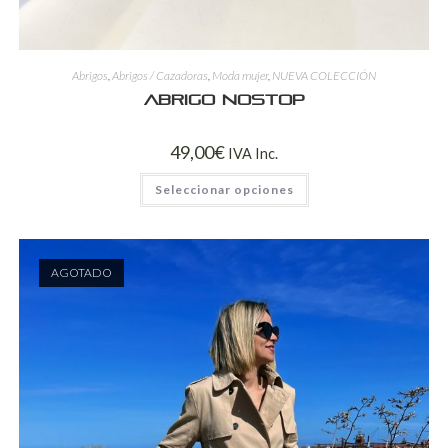
Abrigos
,
Abrigos / Cazadoras
,
Moda mujer
,
NUEVA COLECCIÓN
Abrigo Nostop
49,00
€
IVA Inc.
Seleccionar opciones
AGOTADO