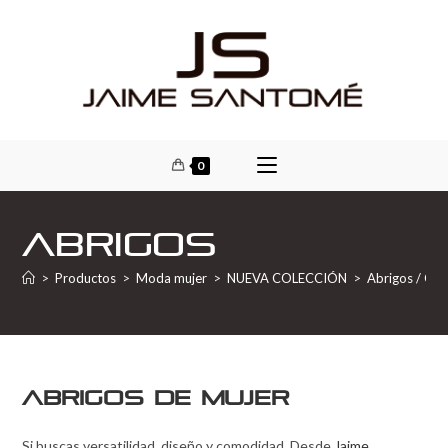
0
Abrigos
>
Productos
>
Moda mujer
>
NUEVA COLECCIÓN
>
Abrigos / Ca
Abrigos de mujer
Si buscas versatilidad, diseño y comodidad. Desde
Jaime