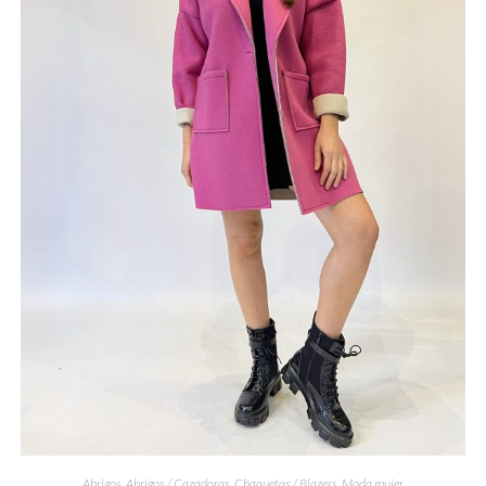
Abrigos
,
Abrigos / Cazadoras
,
Chaquetas / Blazers
,
Moda mujer