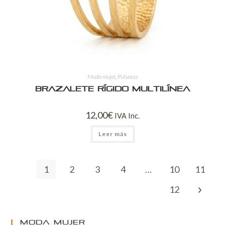
Moda mujer
,
Pulseras
Brazalete Rígido Multilínea
12,00
€
IVA Inc.
Leer más
1
2
3
4
…
10
11
12
MODA MUJER