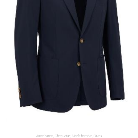
Americanas
,
Chaquetas
,
Moda hombre
,
Otros