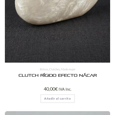
Bolsos
,
Clutches
,
Moda mujer
Clutch Rígido Efecto Nácar
40,00
€
IVA Inc.
Añadir al carrito