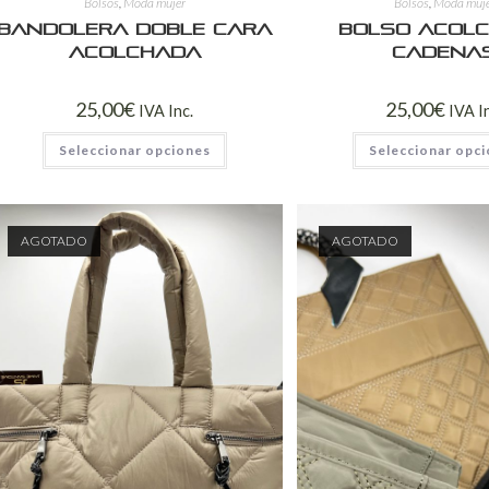
Bolsos
,
Moda mujer
Bolsos
,
Moda muj
BANDOLERA DOBLE CARA
Bolso acol
ACOLCHADA
cadena
25,00
€
25,00
€
IVA Inc.
IVA I
Seleccionar opciones
Seleccionar opc
AGOTADO
AGOTADO