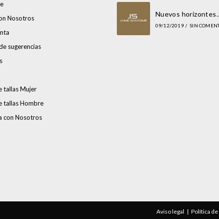
e
Nuevos horizontes
con Nosotros
09/12/2019
/
SIN COMEN
nta
de sugerencias
s
 tallas Mujer
e tallas Hombre
a con Nosotros
Aviso legal
Política d