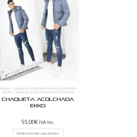
Abrigos / Cazadoras
,
Acolchadas hombre
,
Acolchados
hombre
,
Chaquetas
,
Moda hombre
,
Parkas hombre
Chaqueta acolchada
Ekko
55,00
€
IVA Inc.
Seleccionar opciones