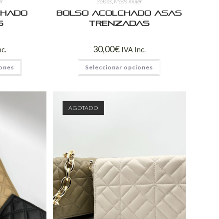
er
Bolsos
,
Moda mujer
chado
Bolso acolchado asas
s
trenzadas
30,00
€
nc.
IVA Inc.
iones
Seleccionar opciones
AGOTADO