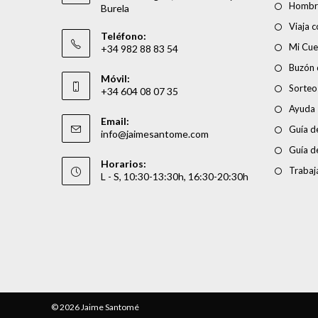
Hombr
Burela
Viaja 
Teléfono:
Mi Cue
+34 982 88 83 54
Buzón 
Móvil:
Sorteo
+34 604 08 07 35
Ayuda
Email:
Guía de
info@jaimesantome.com
Guía d
Horarios:
Trabaj
L - S, 10:30-13:30h, 16:30-20:30h
© 2026 Jaime Santomé