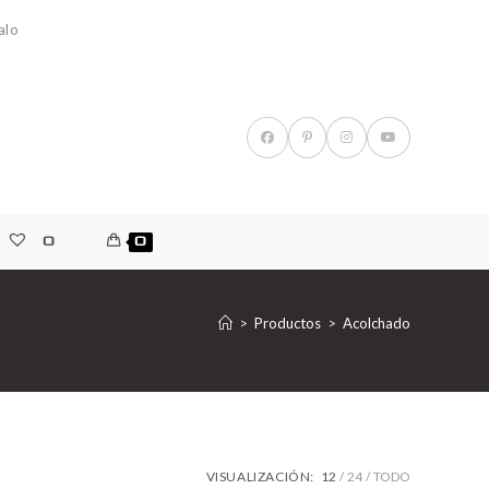
alo
0
0
>
Productos
>
Acolchado
VISUALIZACIÓN:
12
24
TODO