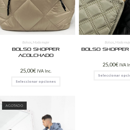
Bolsos
,
Moda mujer
Bolsos
,
Moda muj
Bolso shopper
Bolso shopper
acolchado
25,00
€
IVA I
25,00
€
IVA Inc.
Seleccionar opc
Seleccionar opciones
AGOTADO