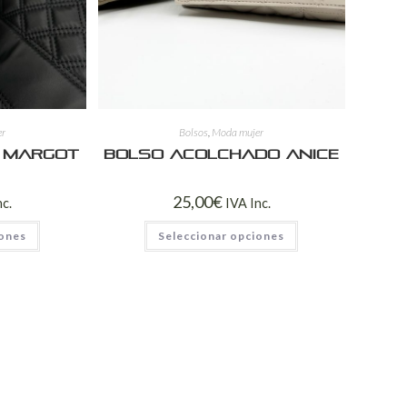
er
Bolsos
,
Moda mujer
 Margot
Bolso acolchado Anice
25,00
€
nc.
IVA Inc.
iones
Seleccionar opciones