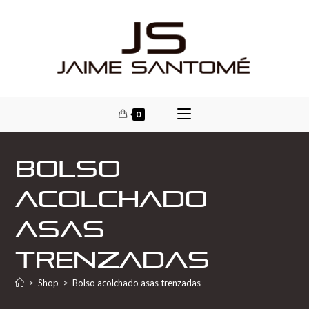
0
Bolso
acolchado
asas
trenzadas
>
Shop
>
Bolso acolchado asas trenzadas