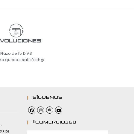
voluciones
Plazo de 15 DÍAS
 no quedas satisfech@.
Síguenos
#comercio360
…
TARIOS