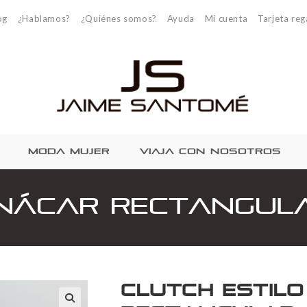
og
¿Hablamos?
¿Quiénes somos?
Ayuda
Mi cuenta
Tarjeta reg
MODA MUJER
VIAJA CON NOSOTROS
 Nácar rectangul
Clutch estil