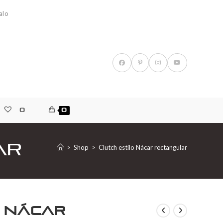
alo
0
0
ar
>
Shop
>
Clutch estilo Nácar rectangular
o Nácar