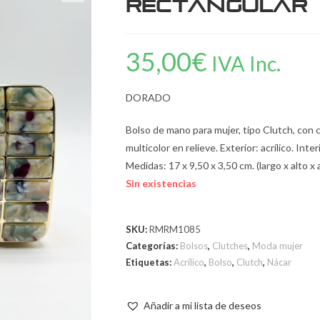
rectangular
35,00
€
IVA Inc.
DORADO
Bolso de mano para mujer, tipo Clutch, con c
multicolor en relieve. Exterior: acrílico. Inte
Medidas: 17 x 9,50 x 3,50 cm. (largo x alto x 
Sin existencias
SKU:
RMRM1085
Categorías:
Bolsos
,
Clutches
,
Moda mujer
Etiquetas:
Acrílico
,
Bolso
,
Clutch
,
Nácar
Añadir a mi lista de deseos