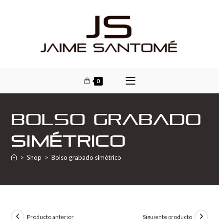
0
Bolso grabado
simétrico
>
Shop
>
Bolso grabado simétrico
Producto anterior
Siguiente producto