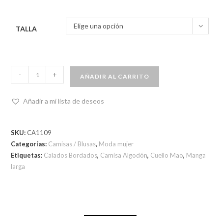
Elige una opción
TALLA
-
+
AÑADIR AL CARRITO
Añadir a mi lista de deseos
SKU:
CA1109
Categorías:
Camisas / Blusas
,
Moda mujer
Etiquetas:
Calados Bordados
,
Camisa Algodón
,
Cuello Mao
,
Manga
larga