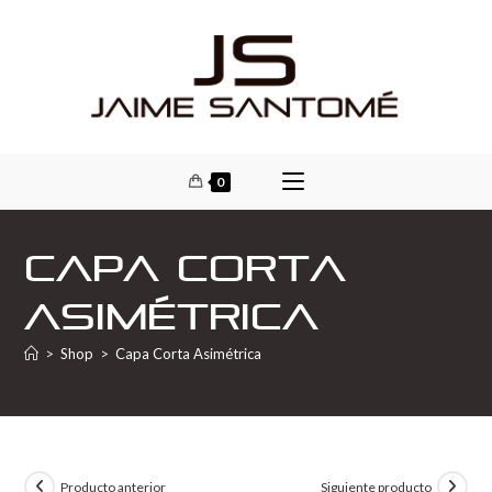
0
Capa Corta
Asimétrica
>
Shop
>
Capa Corta Asimétrica
Producto anterior
Siguiente producto