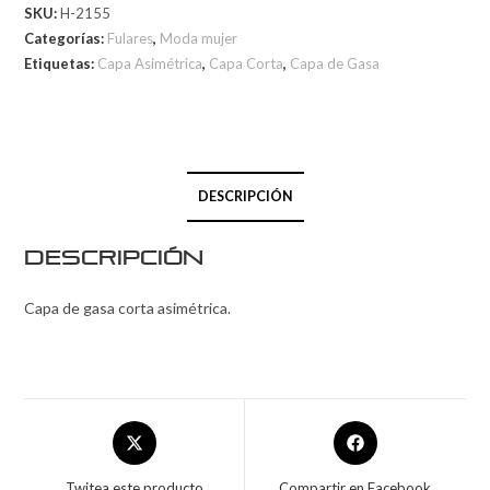
SKU:
H-2155
Categorías:
Fulares
,
Moda mujer
Etiquetas:
Capa Asimétrica
,
Capa Corta
,
Capa de Gasa
DESCRIPCIÓN
Descripción
Capa de gasa corta asimétrica.
Twitea este producto
Compartir en Facebook