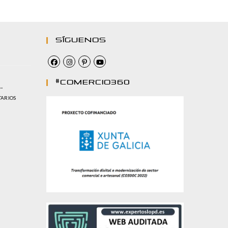
Síguenos
#comercio360
…
TARIOS