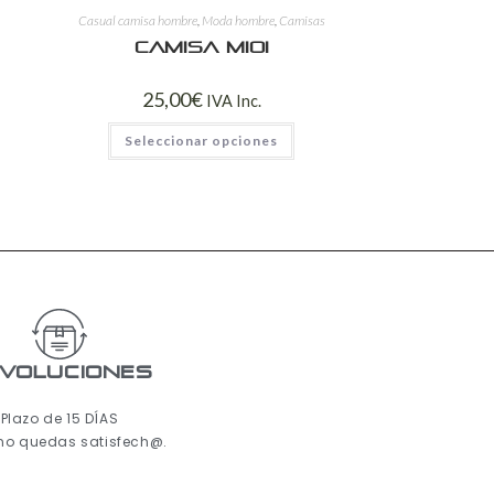
Casual camisa hombre
,
Moda hombre
,
Camisas
Camisa mioi
25,00
€
IVA Inc.
Seleccionar opciones
voluciones
Plazo de 15 DÍAS
 no quedas satisfech@.