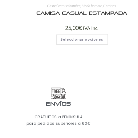
Casual camisa hombre
,
Moda hombre
,
Camisas
Camisa casual estampada
25,00
€
IVA Inc.
Seleccionar opciones
ENVÍOS
GRATUITOS a PENÍNSULA
para pedidos superiores a 60€