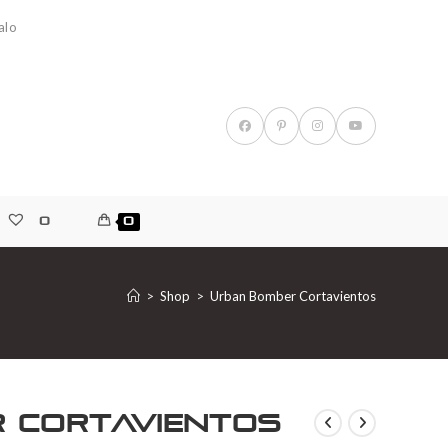
alo
0
0
>
Shop
>
Urban Bomber Cortavientos
 Cortavientos