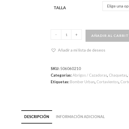
Elige una op
TALLA
-
+
AÑADIR AL CARRI
Añadir a mi lista de deseos
SKU:
506060210
Categorías:
Abrigos / Cazadoras
,
Chaquetas
,
Etiquetas:
Bomber Urban
,
Cortavientos
,
Cort
DESCRIPCIÓN
INFORMACIÓN ADICIONAL