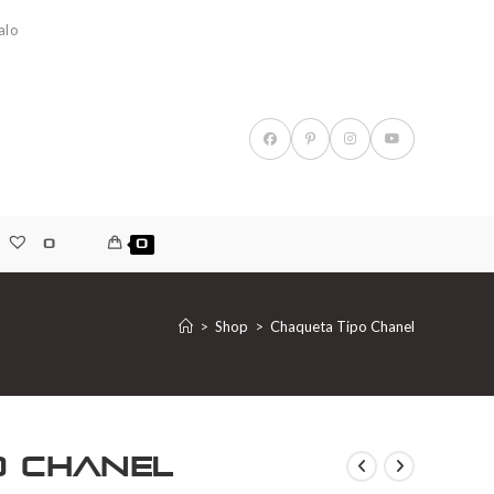
alo
0
0
>
Shop
>
Chaqueta Tipo Chanel
o Chanel