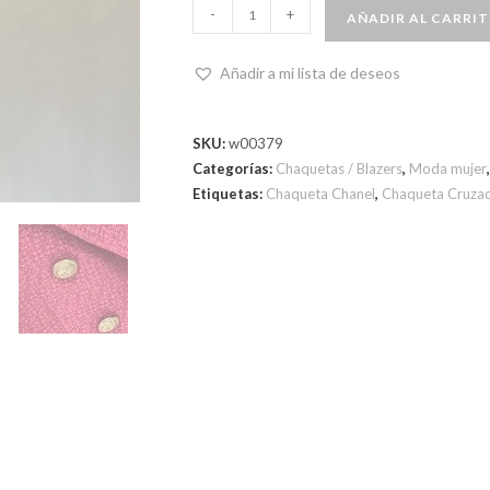
-
+
AÑADIR AL CARRI
Añadir a mi lista de deseos
SKU:
w00379
Categorías:
Chaquetas / Blazers
,
Moda mujer
Etiquetas:
Chaqueta Chanel
,
Chaqueta Cruza