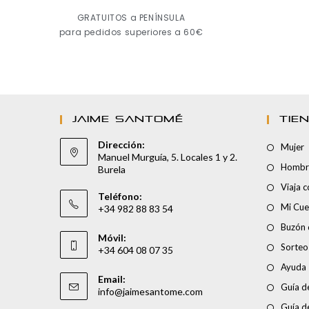
GRATUITOS a PENÍNSULA
para pedidos superiores a 60€
JAIME SANTOMÉ
TIE
Dirección:
Mujer
Manuel Murguía, 5. Locales 1 y 2.
Hombr
Burela
Viaja 
Teléfono:
Mi Cue
+34 982 88 83 54
Buzón 
Móvil:
Sorteo
+34 604 08 07 35
Ayuda
Email:
Guía de
info@jaimesantome.com
Guía d