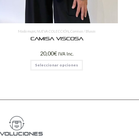
Moda mujer
,
NUEVA COLECCIÓN
,
Camisas / Blusas
Camisa Viscosa
20,00
€
IVA Inc.
Seleccionar opciones
voluciones