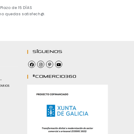
Plazo de 15 DÍAS
 no quedas satisfech@.
Síguenos
#comercio360
…
TARIOS