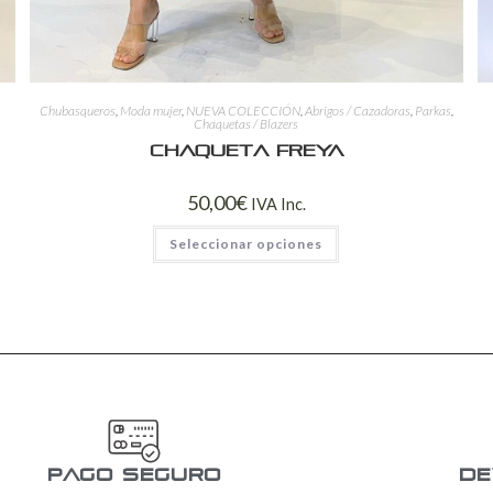
Chubasqueros
,
Moda mujer
,
NUEVA COLECCIÓN
,
Abrigos / Cazadoras
,
Parkas
,
Chaquetas / Blazers
Chaqueta Freya
50,00
€
IVA Inc.
Seleccionar opciones
pago seguro
De