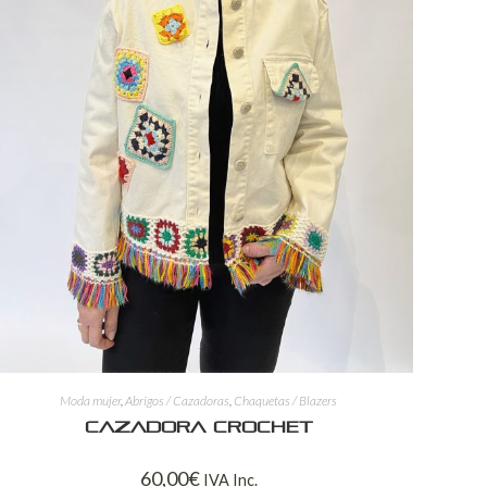
Moda mujer
,
Abrigos / Cazadoras
,
Chaquetas / Blazers
Cazadora crochet
60,00
€
IVA Inc.