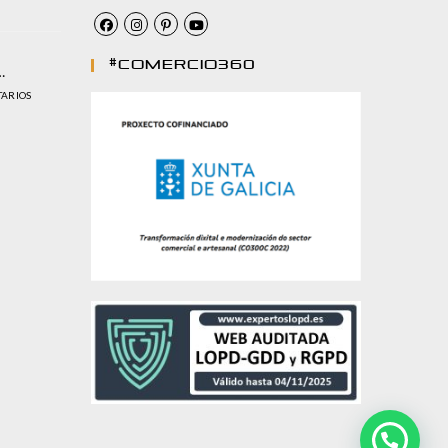
#comercio360
…
TARIOS