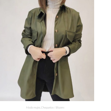
Moda mujer
,
Chaquetas / Blazers