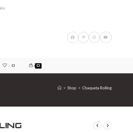
alo
0
0
>
Shop
>
Chaqueta Rolling
ling