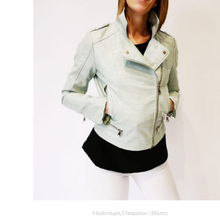
Moda mujer
,
Chaquetas / Blazers