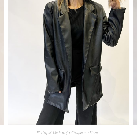
Efecto piel
,
Moda mujer
,
Chaquetas / Blazers