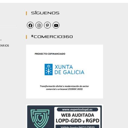
Síguenos
#comercio360
…
TARIOS