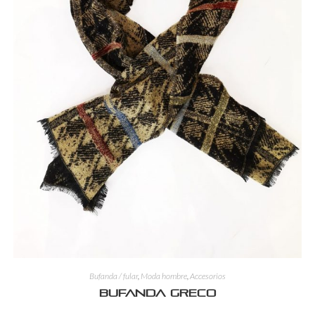
Bufanda / fular
,
Moda hombre
,
Accesorios
Bufanda Greco