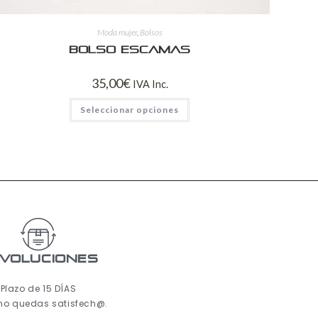
Moda mujer
,
Bolsos
Bolso escamas
35,00
€
IVA Inc.
Seleccionar opciones
voluciones
Plazo de 15 DÍAS
 no quedas satisfech@.