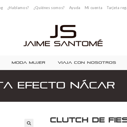
og
¿Hablamos?
¿Quiénes somos?
Ayuda
Mi cuenta
Tarjeta reg
MODA MUJER
VIAJA CON NOSOTROS
sta Efecto Nácar
Clutch de Fie