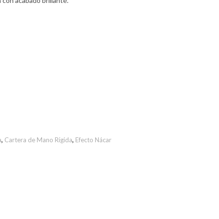
a con acabado brillante.
a
,
Cartera de Mano Rígida
,
Efecto Nácar