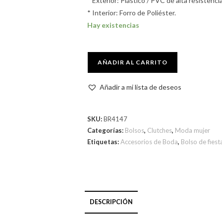
* Exterior: Plástico / PVC de alta resistenci
* Interior: Forro de Poliéster.
Hay existencias
AÑADIR AL CARRITO
Añadir a mi lista de deseos
SKU:
BR4147
Categorías:
Bolsos
,
Clutches
,
Moda mujer
Etiquetas:
Accesorios de Boda
,
Bolso de fiest
DESCRIPCIÓN