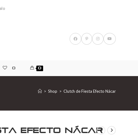
alo
0
0
>
Shop
>
Clutch de Fiesta Efecto Nácar
sta Efecto Nácar