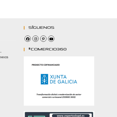
Síguenos
#comercio360
…
TARIOS