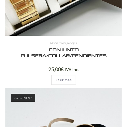
Moda mujer
,
Relojes
Conjunto
pulsera/collar/pendientes
25,00
€
IVA Inc.
Leer más
AGOTADO