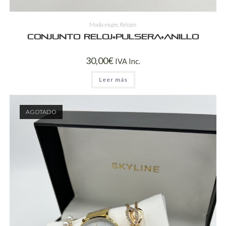
Moda mujer
,
Relojes
Conjunto reloj+pulsera+anillo
30,00
€
IVA Inc.
Leer más
AGOTADO