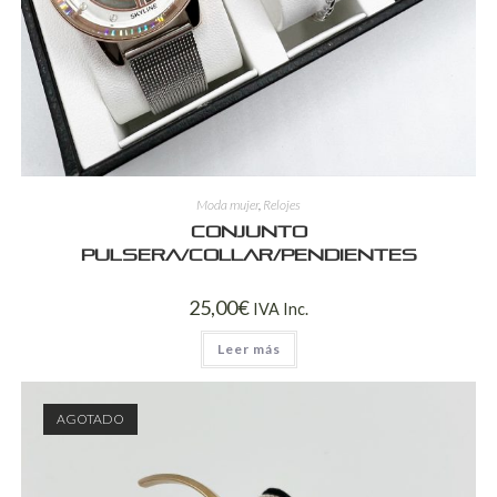
Moda mujer
,
Relojes
Conjunto
pulsera/collar/pendientes
25,00
€
IVA Inc.
Leer más
AGOTADO