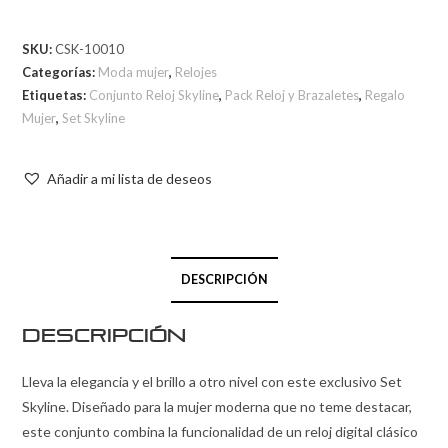
SKU:
CSK-10010
Categorías:
Moda mujer
,
Relojes
Etiquetas:
Conjunto Reloj Skyline
,
Pack Reloj y Brazaletes
,
Regalo
Mujer
,
Set Skyline
Añadir a mi lista de deseos
DESCRIPCIÓN
Descripción
Lleva la elegancia y el brillo a otro nivel con este exclusivo Set
Skyline. Diseñado para la mujer moderna que no teme destacar,
este conjunto combina la funcionalidad de un reloj digital clásico