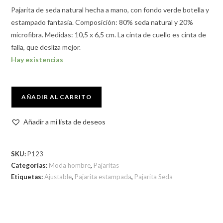
Pajarita de seda natural hecha a mano, con fondo verde botella y
estampado fantasia. Composición: 80% seda natural y 20%
microfibra. Medidas: 10,5 x 6,5 cm. La cinta de cuello es cinta de
falla, que desliza mejor.
Hay existencias
AÑADIR AL CARRITO
Añadir a mi lista de deseos
SKU:
P123
Categorías:
Moda hombre
,
Pajaritas
Etiquetas:
Ajustable
,
Pajarita estampada
,
Pajarita Seda