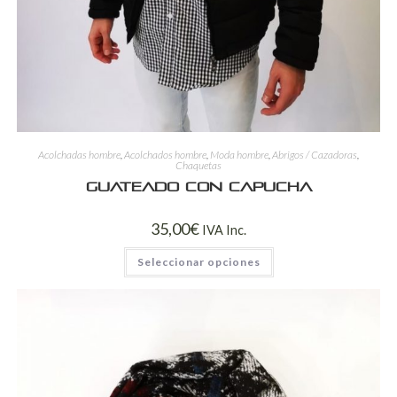
Acolchadas hombre
,
Acolchados hombre
,
Moda hombre
,
Abrigos / Cazadoras
,
Chaquetas
Guateado con capucha
35,00
€
IVA Inc.
Seleccionar opciones