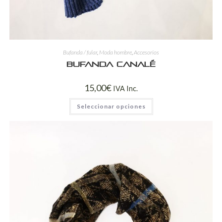
Bufanda / fular
,
Moda hombre
,
Accesorios
Bufanda canalé
15,00
€
IVA Inc.
Seleccionar opciones