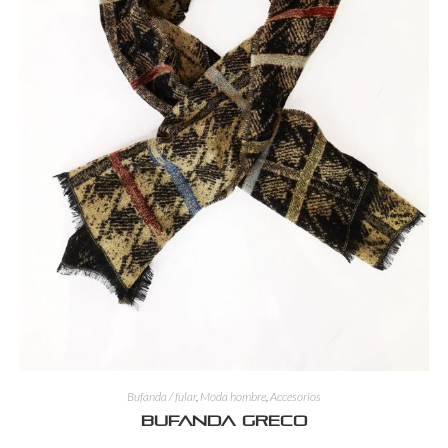
Bufanda / fular
,
Moda hombre
,
Accesorios
Bufanda Greco