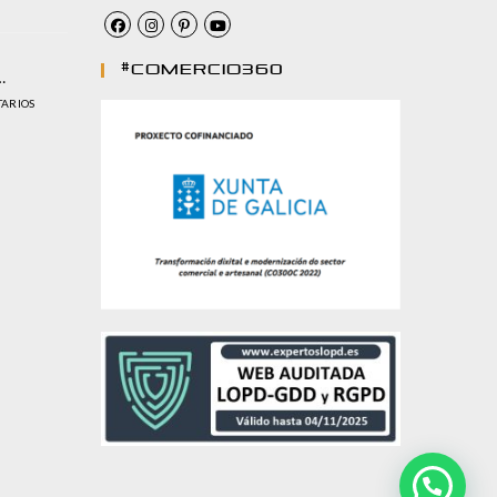
#comercio360
…
TARIOS