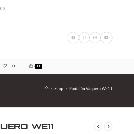
alo
0
0
>
Shop
>
Pantalón Vaquero WE11
uero WE11