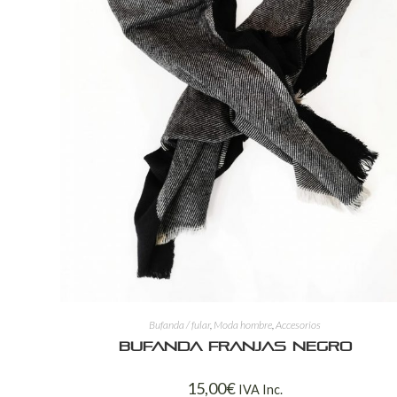
Bufanda / fular
,
Moda hombre
,
Accesorios
Bufanda franjas negro
15,00
€
IVA Inc.