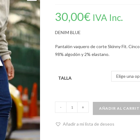
30,00
€
IVA Inc.
DENIM BLUE
Pantalón vaquero de corte Skinny Fit. Cinco b
98% algodón y 2% elastano.
Elige una op
TALLA
-
+
AÑADIR AL CARRI
Añadir a mi lista de deseos