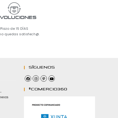
voluciones
Plazo de 15 DÍAS
 no quedas satisfech@.
Síguenos
#comercio360
…
TARIOS