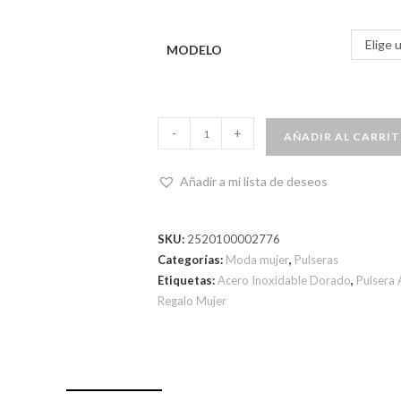
Elige 
MODELO
-
+
AÑADIR AL CARRI
Añadir a mi lista de deseos
SKU:
2520100002776
Categorías:
Moda mujer
,
Pulseras
Etiquetas:
Acero Inoxidable Dorado
,
Pulsera 
Regalo Mujer