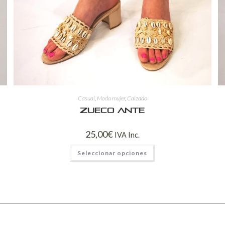
Casual
,
Moda mujer
,
Calzado
Zueco ante
25,00
€
IVA Inc.
Seleccionar opciones