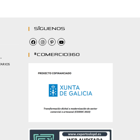
Síguenos
#comercio360
…
TARIOS