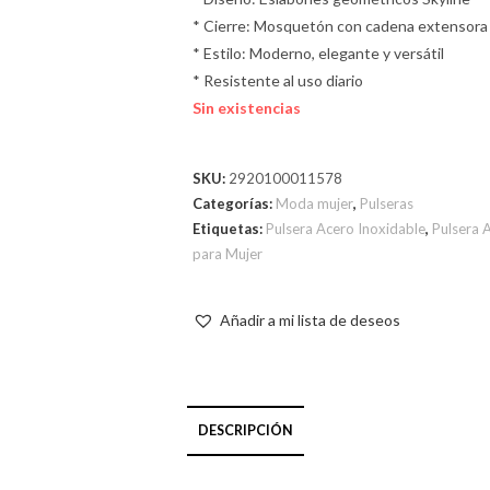
* Cierre: Mosquetón con cadena extensora
* Estilo: Moderno, elegante y versátil
* Resistente al uso diario
Sin existencias
SKU:
2920100011578
Categorías:
Moda mujer
,
Pulseras
Etiquetas:
Pulsera Acero Inoxidable
,
Pulsera 
para Mujer
Añadir a mi lista de deseos
DESCRIPCIÓN