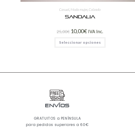
Casual
,
Moda mujer
,
Calzado
Sandalia
10,00
€
25,00
€
IVA Inc.
Seleccionar opciones
ENVÍOS
GRATUITOS a PENÍNSULA
para pedidos superiores a 60€