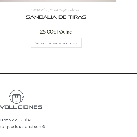
Corte salón
,
Moda mujer
,
Calzado
Sandalia de tiras
25,00
€
IVA Inc.
Seleccionar opciones
voluciones
Plazo de 15 DÍAS
 no quedas satisfech@.