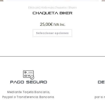
Efecto piel
,
Moda mujer
,
Chaquetas / Blazers
Chaqueta Biker
25,00
€
IVA Inc.
Seleccionar opciones
pago seguro
De
Mediante Tarjeta Bancaria,
Paypal o Transferencia Bancaria.
por si