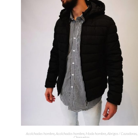
Acolchadas hombre
,
Acolchados hombre
,
Moda hombre
,
Abrigos / Cazadoras
,
Chaquetas