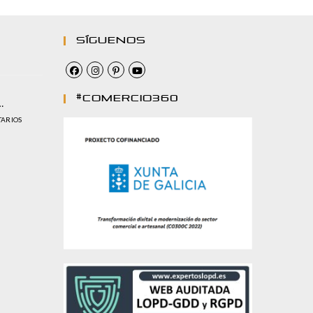
Síguenos
#comercio360
…
TARIOS