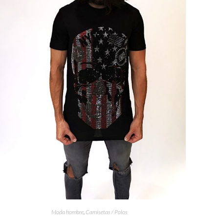
Moda hombre
,
Camisetas / Polos