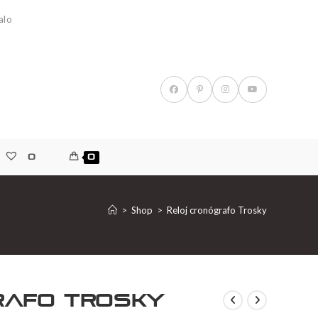
alo
0
0
>
Shop
>
Reloj cronógrafo Trosky
rafo Trosky