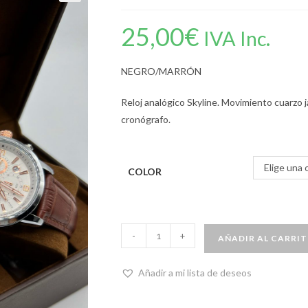
25,00
€
IVA Inc.
NEGRO/MARRÓN
Reloj analógico Skyline. Movimiento cuarzo j
cronógrafo.
Elige una 
COLOR
-
+
AÑADIR AL CARRI
Añadir a mi lista de deseos