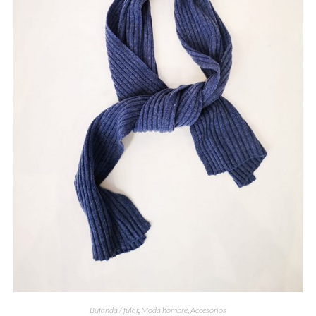
Bufanda / fular
,
Moda hombre
,
Accesorios