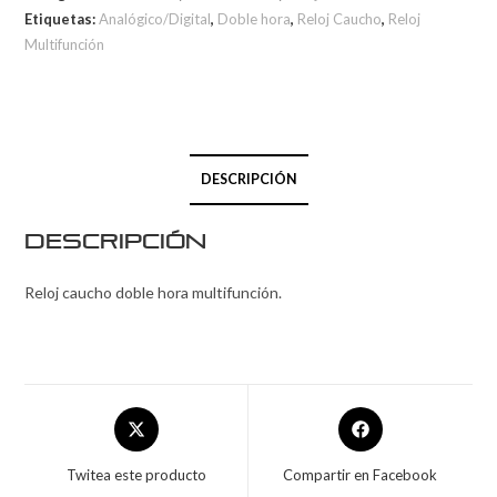
Etiquetas:
Analógico/Digital
,
Doble hora
,
Reloj Caucho
,
Reloj
Multifunción
DESCRIPCIÓN
Descripción
Reloj caucho doble hora multifunción.
Twitea este producto
Compartir en Facebook