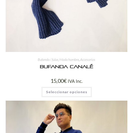
Bufanda / fular
,
Moda hombre
,
Accesorios
Bufanda canalé
15,00
€
IVA Inc.
Seleccionar opciones