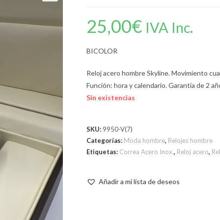
25,00
€
IVA Inc.
BICOLOR
Reloj acero hombre Skyline. Movimiento cuarz
Función: hora y calendario. Garantía de 2 añ
Sin existencias
SKU:
9950-V(7)
Categorías:
Moda hombre
,
Relojes hombre
Etiquetas:
Correa Acero Inox.
,
Reloj acero
,
Rel
Añadir a mi lista de deseos