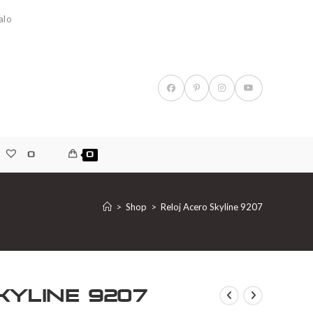
alo
0
0
>
Shop
>
Reloj Acero Skyline 9207
kyline 9207