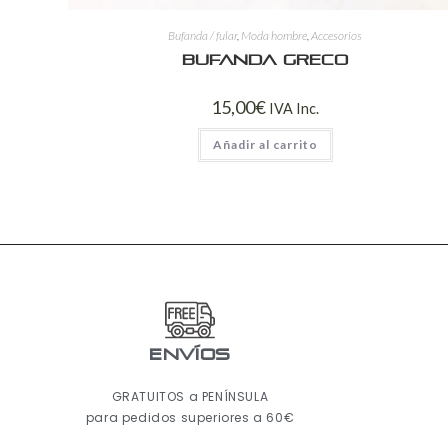
Bufanda / fular
,
Moda hombre
,
Accesorios
Bufanda Greco
15,00
€
IVA Inc.
Añadir al carrito
ENVÍOS
GRATUITOS a PENÍNSULA
para pedidos superiores a 60€