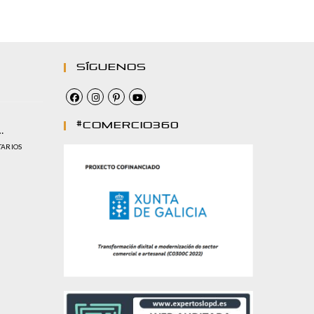
Síguenos
#comercio360
…
TARIOS