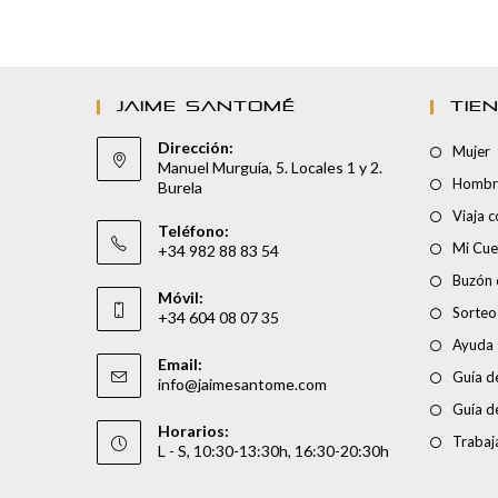
JAIME SANTOMÉ
TIE
Dirección:
Mujer
Manuel Murguía, 5. Locales 1 y 2.
Hombr
Burela
Viaja 
Teléfono:
Mi Cue
+34 982 88 83 54
Buzón 
Móvil:
Sorteo
+34 604 08 07 35
Ayuda
Email:
Guía de
info@jaimesantome.com
Guía d
Horarios:
Trabaj
L - S, 10:30-13:30h, 16:30-20:30h