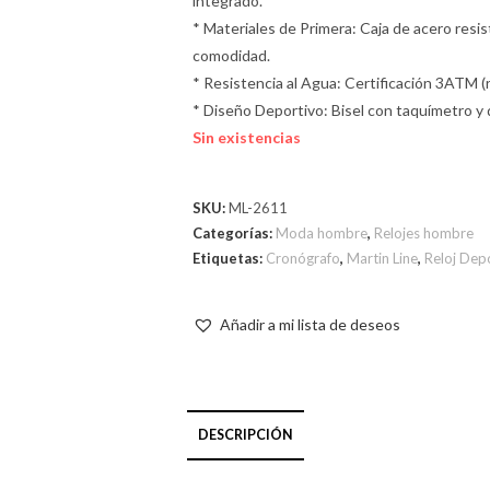
integrado.
* Materiales de Primera: Caja de acero resi
comodidad.
* Resistencia al Agua: Certificación 3ATM (re
* Diseño Deportivo: Bisel con taquímetro y d
Sin existencias
SKU:
ML-2611
Categorías:
Moda hombre
,
Relojes hombre
Etiquetas:
Cronógrafo
,
Martin Line
,
Reloj Dep
Añadir a mi lista de deseos
DESCRIPCIÓN