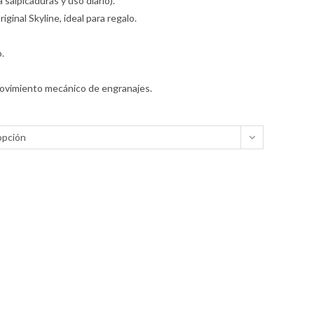
 salpicaduras y uso diario).
ginal Skyline, ideal para regalo.
.
 movimiento mecánico de engranajes.
opción