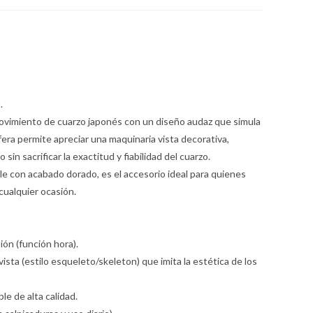
.
 movimiento de cuarzo japonés con un diseño audaz que simula
fera permite apreciar una maquinaria vista decorativa,
in sacrificar la exactitud y fiabilidad del cuarzo.
e con acabado dorado, es el accesorio ideal para quienes
ualquier ocasión.
ión (función hora).
ista (estilo esqueleto/skeleton) que imita la estética de los
le de alta calidad.