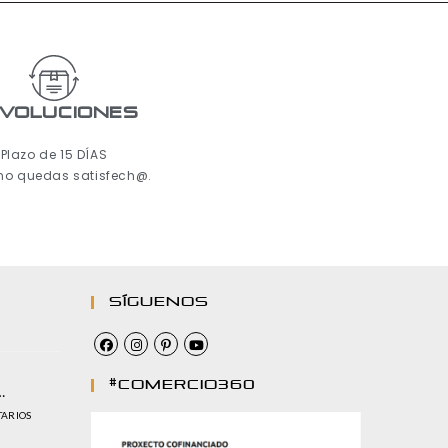
voluciones
Plazo de 15 DÍAS
 no quedas satisfech@.
Síguenos
#comercio360
…
TARIOS