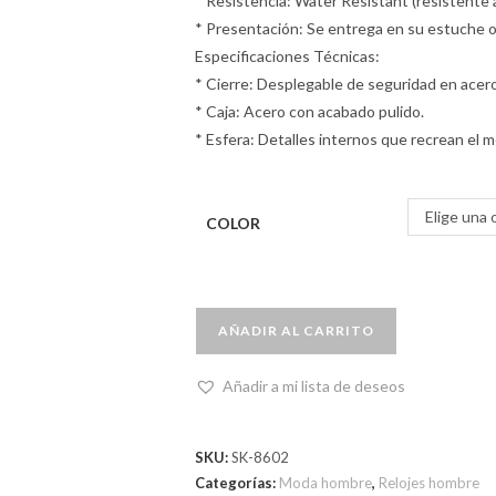
* Resistencia: Water Resistant (resistente a
* Presentación: Se entrega en su estuche ori
Especificaciones Técnicas:
* Cierre: Desplegable de seguridad en acero
* Caja: Acero con acabado pulido.
* Esfera: Detalles internos que recrean el
Elige una 
COLOR
AÑADIR AL CARRITO
Añadir a mi lista de deseos
SKU:
SK-8602
Categorías:
Moda hombre
,
Relojes hombre