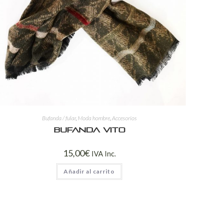
Bufanda / fular
,
Moda hombre
,
Accesorios
Bufanda Vito
15,00
€
IVA Inc.
Añadir al carrito