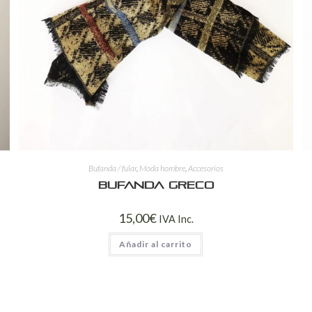
Bufanda / fular
,
Moda hombre
,
Accesorios
Bufanda Greco
15,00
€
IVA Inc.
Añadir al carrito