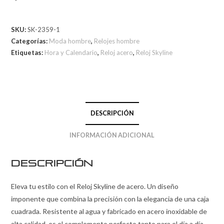
SKU:
SK-2359-1
Categorías:
Moda hombre
,
Relojes hombre
Etiquetas:
Hora y Calendario
,
Reloj acero
,
Reloj Skyline
DESCRIPCIÓN
INFORMACIÓN ADICIONAL
Descripción
Eleva tu estilo con el Reloj Skyline de acero. Un diseño
imponente que combina la precisión con la elegancia de una caja
cuadrada. Resistente al agua y fabricado en acero inoxidable de
alta calidad, es el complemento perfecto tanto para el día a día