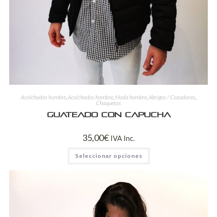
Acolchadas hombre
,
Acolchados hombre
,
Moda hombre
,
Abrigos / Cazadoras
,
Chaquetas
Guateado con capucha
35,00
€
IVA Inc.
Seleccionar opciones