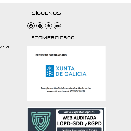
Síguenos
#comercio360
…
TARIOS