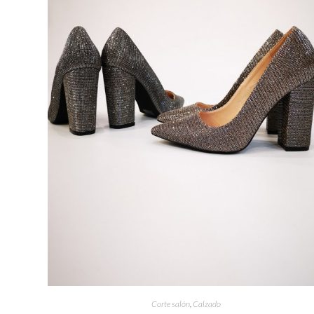
Corte salón
,
Calzado