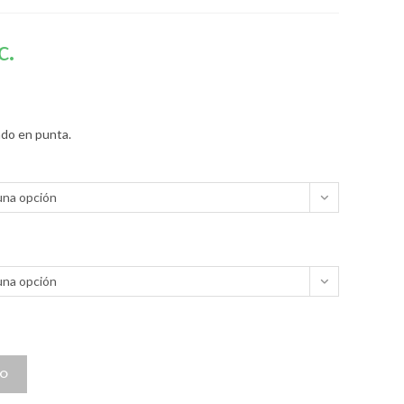
c.
ado en punta.
una opción
una opción
TO