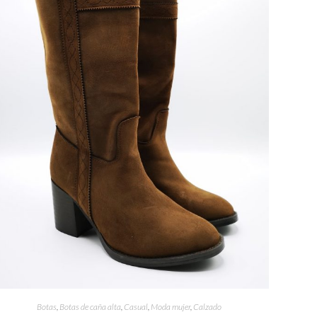
Botas
,
Botas de caña alta
,
Casual
,
Moda mujer
,
Calzado