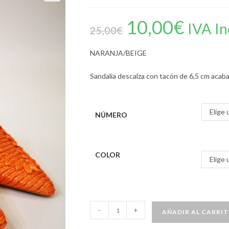
10,00
€
IVA In
25,00
€
NARANJA/BEIGE
Sandalia descalza con tacón de 6,5 cm acab
Elige 
NÚMERO
COLOR
Elige 
-
+
AÑADIR AL CARRI