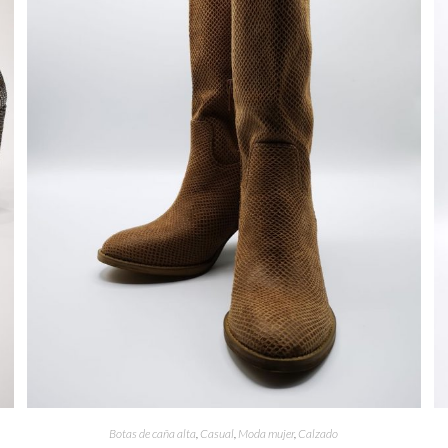
Botas de caña alta
,
Casual
,
Moda mujer
,
Calzado