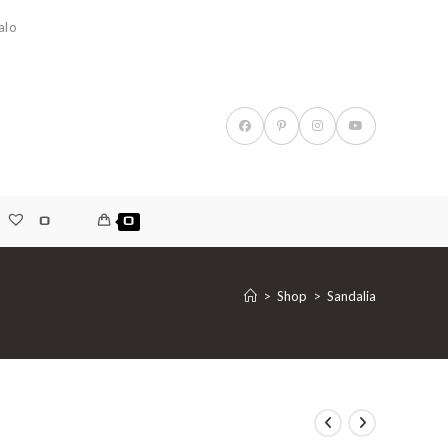
alo
0
0
>
Shop
>
Sandalia