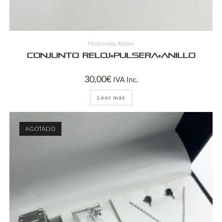
Moda mujer
,
Relojes
Conjunto reloj+pulsera+anillo
30,00
€
IVA Inc.
Leer más
AGOTADO