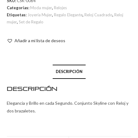
SKU:
CSK-0064
Categorías:
Moda mujer
,
Relojes
Etiquetas:
Joyería Mujer
,
Regalo Elegante
,
Reloj Cuadrado
,
Reloj
mujer
,
Set de Regalo
Añadir a mi lista de deseos
DESCRIPCIÓN
Descripción
Elegancia y Brillo en cada Segundo. Conjunto Skyline con Reloj y
dos brazaletes.