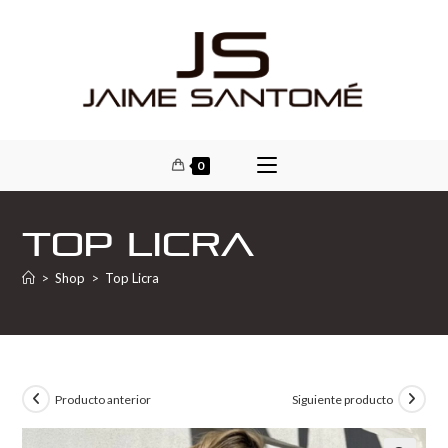
0
Top Licra
>
Shop
>
Top Licra
Producto anterior
Siguiente producto