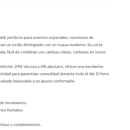
til, perfecto para eventos especiales, reuniones de
can un estilo distinguido con un toque moderno. Su corte
ada, fácil de combinar con camisas claras, corbatas en tonos
liéster, 24% viscosa y 6% elastano, ofrece una excelente
icidad para garantizar comodidad durante todo el día. El forro
cabado impecable y un ajuste confortable.
d de movimiento.
ones formales.
amisas y complementos.