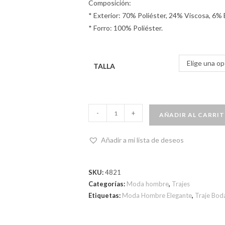
Composición:
* Exterior: 70% Poliéster, 24% Viscosa, 6% 
* Forro: 100% Poliéster.
Elige una op
TALLA
-
+
AÑADIR AL CARRI
Añadir a mi lista de deseos
SKU:
4821
Categorías:
Moda hombre
,
Trajes
Etiquetas:
Moda Hombre Elegante
,
Traje Bod