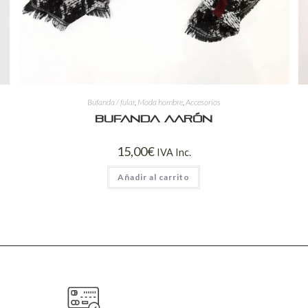
Bufanda / fular
,
Moda hombre
,
Accesorios
Bufanda Aarón
15,00
€
IVA Inc.
Añadir al carrito