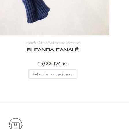
Bufanda / fular
,
Moda hombre
,
Accesorios
Bufanda canalé
15,00
€
IVA Inc.
Seleccionar opciones