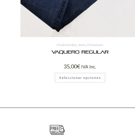
Moda hombre
,
Jeans
,
Pantalones
Vaquero regular
35,00
€
IVA Inc.
Seleccionar opciones