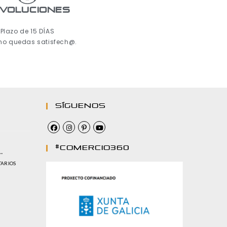
voluciones
Plazo de 15 DÍAS
 no quedas satisfech@.
Síguenos
#comercio360
…
TARIOS