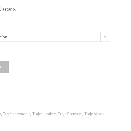
Elastano.
ción
TO
a
,
Traje ceremonia
,
Traje Hombre
,
Traje Premium
,
Traje Vestir