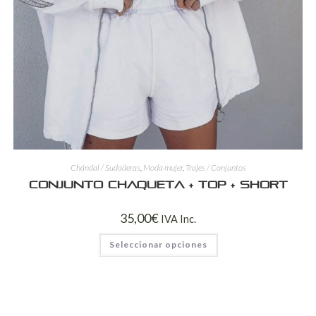
Chándal / Sudaderas
,
Moda mujer
,
Trajes / Conjuntos
Conjunto chaqueta + top + short
35,00
€
IVA Inc.
Seleccionar opciones