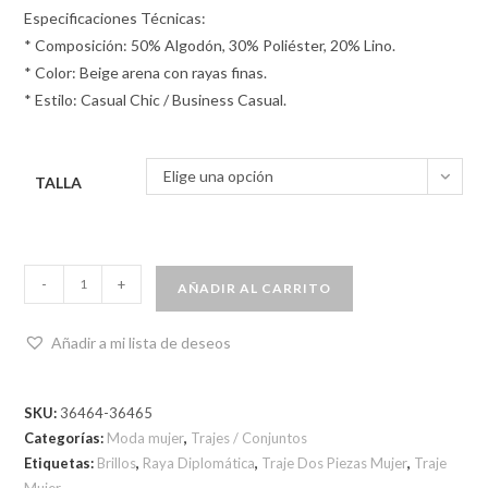
Especificaciones Técnicas:
* Composición: 50% Algodón, 30% Poliéster, 20% Lino.
* Color: Beige arena con rayas finas.
* Estilo: Casual Chic / Business Casual.
Elige una opción
TALLA
-
+
AÑADIR AL CARRITO
Añadir a mi lista de deseos
SKU:
36464-36465
Categorías:
Moda mujer
,
Trajes / Conjuntos
Etiquetas:
Brillos
,
Raya Diplomática
,
Traje Dos Piezas Mujer
,
Traje
Mujer