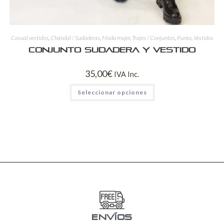
Casual vestidos
,
Chándal / Sudaderas
,
Moda mujer
,
Trajes / Conjuntos
,
Punto
,
Vestidos
Conjunto sudadera y vestido
35,00
€
IVA Inc.
Seleccionar opciones
ENVÍOS