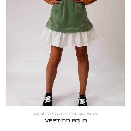
Casual vestidos
,
Cortos
,
Moda mujer
,
Vestidos
Vestido polo