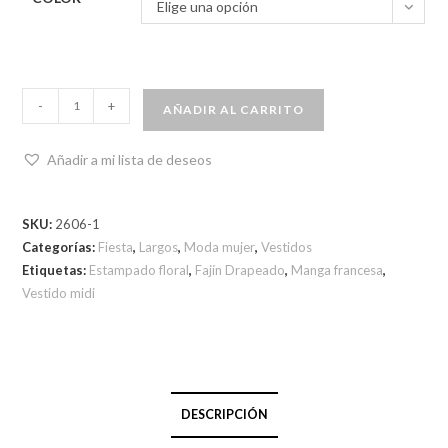
Elige una opción
-
+
AÑADIR AL CARRITO
Añadir a mi lista de deseos
SKU:
2606-1
Categorías:
Fiesta
,
Largos
,
Moda mujer
,
Vestidos
Etiquetas:
Estampado floral
,
Fajín Drapeado
,
Manga francesa
,
Vestido midi
DESCRIPCIÓN