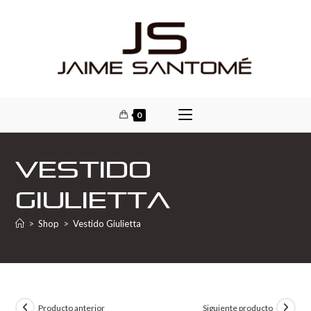
0
Vestido
Giulietta
>
Shop
>
Vestido Giulietta
Producto anterior
Siguiente producto