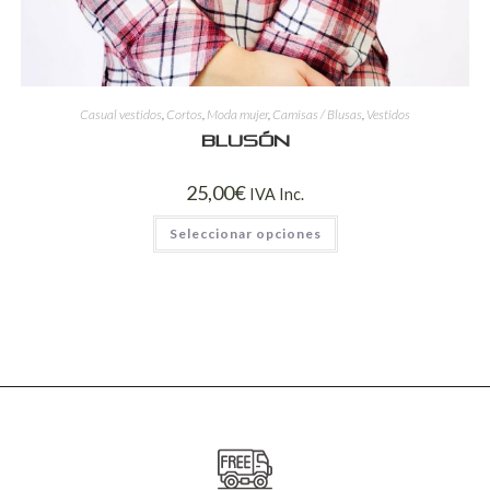
Casual vestidos
,
Cortos
,
Moda mujer
,
Camisas / Blusas
,
Vestidos
Blusón
25,00
€
IVA Inc.
Seleccionar opciones