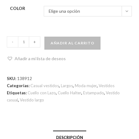
COLOR
Elige una opción
-
+
AÑADIR AL CARRITO
Añadir a mi lista de deseos
SKU:
138912
Categorías:
Casual vestidos
,
Largos
,
Moda mujer
,
Vestidos
Etiquetas:
Cuello con Lazo
,
Cuello Halter
,
Estampado
,
Vestido
casual
,
Vestido largo
DESCRIPCIÓN