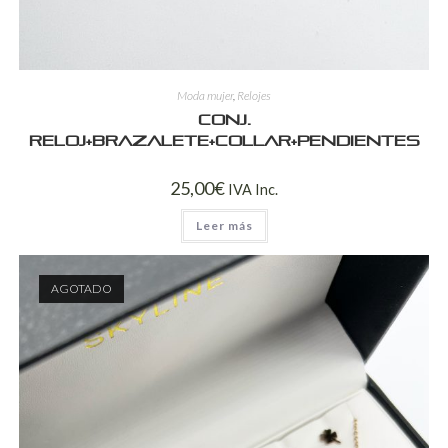
Moda mujer
,
Relojes
Conj.
reloj+brazalete+collar+pendientes
25,00
€
IVA Inc.
Leer más
AGOTADO