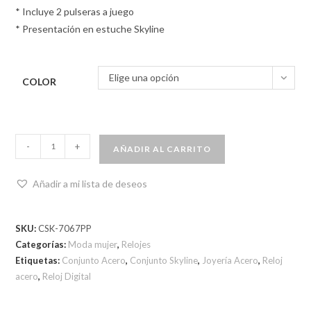
* Incluye 2 pulseras a juego
* Presentación en estuche Skyline
Elige una opción
COLOR
-
+
AÑADIR AL CARRITO
Añadir a mi lista de deseos
SKU:
CSK-7067PP
Categorías:
Moda mujer
,
Relojes
Etiquetas:
Conjunto Acero
,
Conjunto Skyline
,
Joyería Acero
,
Reloj
acero
,
Reloj Digital