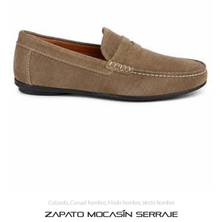
Calzado
,
Casual hombre
,
Moda hombre
,
Vestir hombre
Zapato Mocasín Serraje