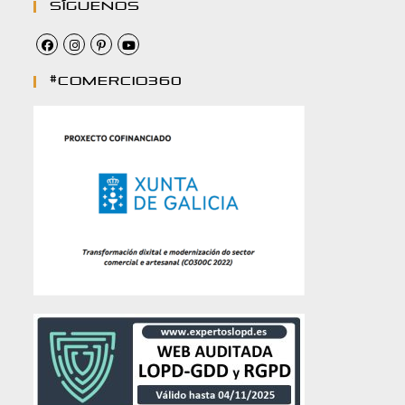
Síguenos
#comercio360