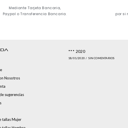
Mediante Tarjeta Bancaria,
Paypal o Transferencia Bancaria.
por si
NDA
*** 2020
18/01/2020
/
SIN COMENTARIOS
e
con Nosotros
nta
de sugerencias
s
 tallas Mujer
e tallas Hombre