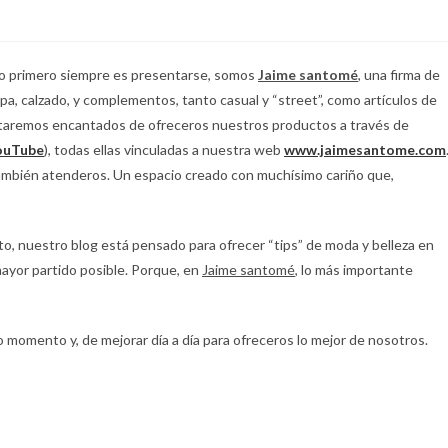
 lo primero siempre es presentarse, somos
Jaime santomé
, una firma de
opa, calzado, y complementos, tanto casual y “street”, como artículos de
Estaremos encantados de ofreceros nuestros productos a través de
ouTube
), todas ellas vinculadas a nuestra web
www.jaimesantome.com
mbién atenderos. Un espacio creado con muchísimo cariño que,
sto, nuestro blog está pensado para ofrecer “tips” de moda y belleza en
mayor partido posible. Porque, en
Jaime santomé
, lo más importante
 momento y, de mejorar día a día para ofreceros lo mejor de nosotros.