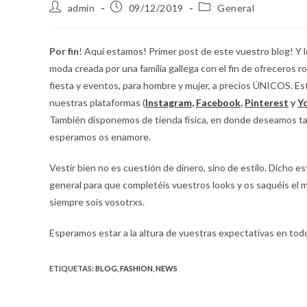
admin
09/12/2019
General
Por fin
! Aquí estamos! Primer post de este vuestro blog! Y
moda creada por una familia gallega con el fin de ofreceros r
fiesta y eventos, para hombre y mujer, a precios ÚNICOS. 
nuestras plataformas (
Instagram
,
Facebook
,
Pinterest
y
Y
También disponemos de tienda física, en donde deseamos ta
esperamos os enamore.
Vestir bien no es cuestión de dinero, sino de estilo. Dicho e
general para que completéis vuestros looks y os saquéis el 
siempre sois vosotrxs.
Esperamos estar a la altura de vuestras expectativas en todo
ETIQUETAS
:
BLOG
,
FASHION
,
NEWS