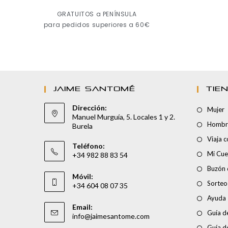
GRATUITOS a PENÍNSULA
para pedidos superiores a 60€
JAIME SANTOMÉ
TIE
Dirección:
Mujer
Manuel Murguía, 5. Locales 1 y 2.
Hombr
Burela
Viaja 
Teléfono:
Mi Cue
+34 982 88 83 54
Buzón 
Móvil:
Sorteo
+34 604 08 07 35
Ayuda
Email:
Guía de
info@jaimesantome.com
Guía d