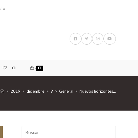
alo
0
0
>
2019
>
diciembre
>
9
>
General
>
Nuevos horizontes…