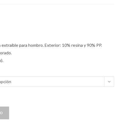
 extraíble para hombro. Exterior: 10% resina y 90% PP.
dorado.
).
opción
TO