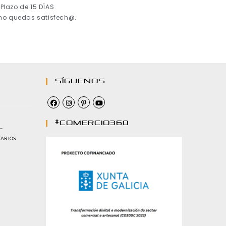
Plazo de 15 DÍAS
 no quedas satisfech@.
Síguenos
#comercio360
…
TARIOS