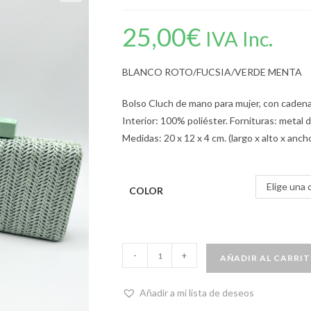
25,00
€
IVA Inc.
BLANCO ROTO/FUCSIA/VERDE MENTA
Bolso Cluch de mano para mujer, con cadena
Interior: 100% poliéster. Fornituras: metal 
Medidas: 20 x 12 x 4 cm. (largo x alto x ancho
Elige una 
COLOR
-
+
AÑADIR AL CARRI
Añadir a mi lista de deseos