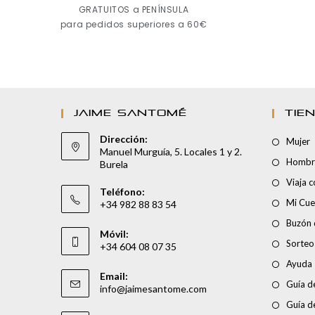
GRATUITOS a PENÍNSULA
para pedidos superiores a 60€
JAIME SANTOMÉ
TIE
Dirección:
Mujer
Manuel Murguía, 5. Locales 1 y 2.
Hombr
Burela
Viaja 
Teléfono:
Mi Cue
+34 982 88 83 54
Buzón 
Móvil:
Sorteo
+34 604 08 07 35
Ayuda
Email:
Guía de
info@jaimesantome.com
Guía d