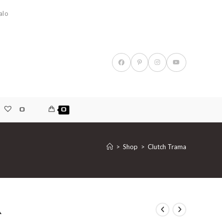
alo
0
0
>
Shop
>
Clutch Trama
a