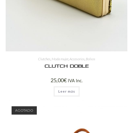
Clutches
,
Moda mujer
,
Accesorios
,
Bolsos
Clutch doble
25,00
€
IVA Inc.
Leer más
AGOTADO