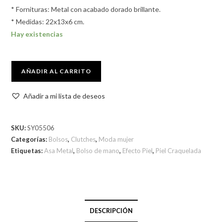
* Fornituras: Metal con acabado dorado brillante.
* Medidas: 22x13x6 cm.
Hay existencias
AÑADIR AL CARRITO
Añadir a mi lista de deseos
SKU:
SY05506
Categorías:
Bolsos
,
Clutches
,
Moda mujer
Etiquetas:
Asa Metal
,
Bolso de mano
,
Efecto Piel
,
Piel Craquelada
DESCRIPCIÓN