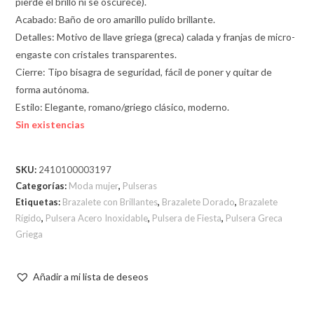
pierde el brillo ni se oscurece).
Acabado: Baño de oro amarillo pulido brillante.
Detalles: Motivo de llave griega (greca) calada y franjas de micro-
engaste con cristales transparentes.
Cierre: Tipo bisagra de seguridad, fácil de poner y quitar de
forma autónoma.
Estilo: Elegante, romano/griego clásico, moderno.
Sin existencias
SKU:
2410100003197
Categorías:
Moda mujer
,
Pulseras
Etiquetas:
Brazalete con Brillantes
,
Brazalete Dorado
,
Brazalete
Rígido
,
Pulsera Acero Inoxidable
,
Pulsera de Fiesta
,
Pulsera Greca
Griega
Añadir a mi lista de deseos