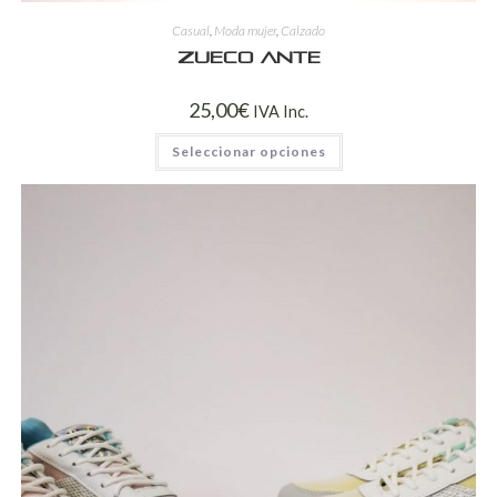
Casual
,
Moda mujer
,
Calzado
Zueco ante
25,00
€
IVA Inc.
Seleccionar opciones