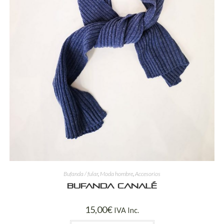
Bufanda / fular
,
Moda hombre
,
Accesorios
Bufanda canalé
15,00
€
IVA Inc.