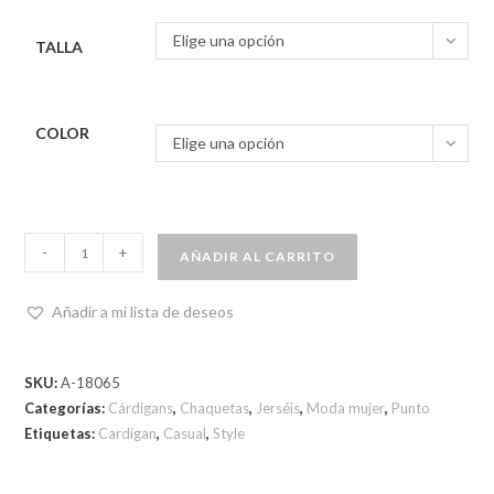
Elige una opción
TALLA
COLOR
Elige una opción
-
+
AÑADIR AL CARRITO
Añadir a mi lista de deseos
SKU:
A-18065
Categorías:
Cárdigans
,
Chaquetas
,
Jerséis
,
Moda mujer
,
Punto
Etiquetas:
Cardigan
,
Casual
,
Style