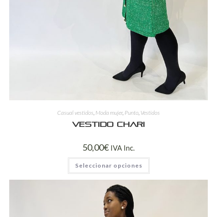
Casual vestidos
,
Moda mujer
,
Punto
,
Vestidos
Vestido Chari
50,00
€
IVA Inc.
Seleccionar opciones